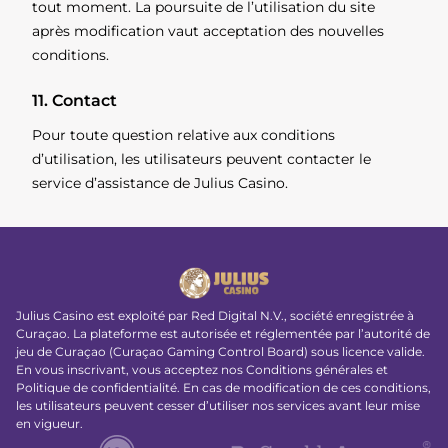
tout moment. La poursuite de l’utilisation du site
après modification vaut acceptation des nouvelles
conditions.
11. Contact
Pour toute question relative aux conditions
d’utilisation, les utilisateurs peuvent contacter le
service d’assistance de Julius Casino.
Julius Casino est exploité par Red Digital N.V., société enregistrée à
Curaçao. La plateforme est autorisée et réglementée par l’autorité de
jeu de Curaçao (Curaçao Gaming Control Board) sous licence valide.
En vous inscrivant, vous acceptez nos Conditions générales et
Politique de confidentialité. En cas de modification de ces conditions,
les utilisateurs peuvent cesser d’utiliser nos services avant leur mise
en vigueur.