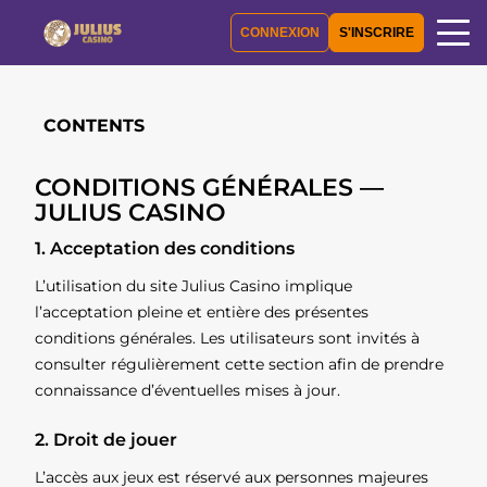
S'INSCRIRE
CONNEXION
CONTENTS
CONDITIONS GÉNÉRALES —
JULIUS CASINO
1. Acceptation des conditions
1. Acceptation des conditions
2. Droit de jouer
L’utilisation du site Julius Casino implique
3. Compte utilisateur
l’acceptation pleine et entière des présentes
conditions générales. Les utilisateurs sont invités à
4. Dépôts et retraits
consulter régulièrement cette section afin de prendre
connaissance d’éventuelles mises à jour.
5. Fonctionnement des jeux
6. Bonus et promotions
2. Droit de jouer
L’accès aux jeux est réservé aux personnes majeures
7. Actions interdites