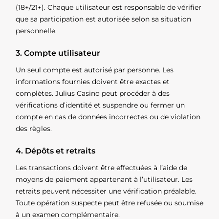
(18+/21+). Chaque utilisateur est responsable de vérifier
8. Limitation de responsabilité
que sa participation est autorisée selon sa situation
personnelle.
9. Jeu responsable
3. Compte utilisateur
10. Modification des conditions
Un seul compte est autorisé par personne. Les
11. Contact
informations fournies doivent être exactes et
complètes. Julius Casino peut procéder à des
vérifications d’identité et suspendre ou fermer un
compte en cas de données incorrectes ou de violation
des règles.
4. Dépôts et retraits
Les transactions doivent être effectuées à l’aide de
moyens de paiement appartenant à l’utilisateur. Les
retraits peuvent nécessiter une vérification préalable.
Toute opération suspecte peut être refusée ou soumise
à un examen complémentaire.